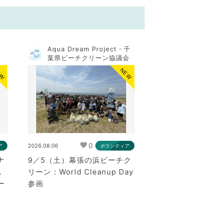
Aqua Dream Project・千
局
葉県ビーチクリーン協議会
EW
NEW
0
2026.08.06
ア
ボランティア
ナ
9／5（土）幕張の浜ビーチク
ス
リーン：World Cleanup Day
ー
参画