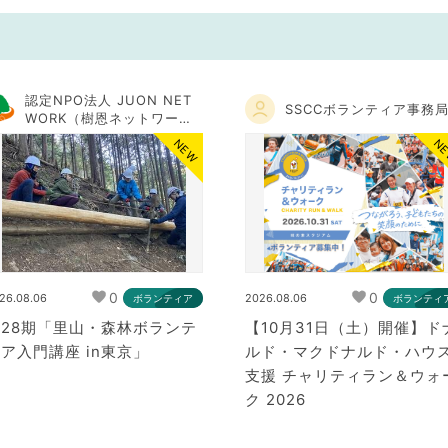
認定NPO法人 JUON NET
SSCCボランティア事務
WORK（樹恩ネットワー
ク）
NEW
N
0
0
26.08.06
2026.08.06
ボランティア
ボランティ
28期「里山・森林ボランテ
【10月31日（土）開催】ド
ア入門講座 in東京」
ルド・マクドナルド・ハウ
支援 チャリティラン＆ウォ
ク 2026