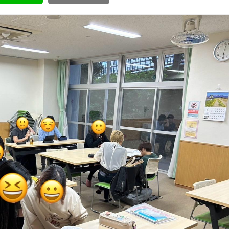
ボランティア みん
ボランティア関
中高生が参加で
ア