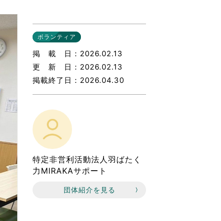
なのVOICE
連ニュース（外部記事）
ボランティア
きるボランティア
掲載日
2026.02.13
更新日
2026.02.13
掲載終了日
2026.04.30
特定非営利活動法人羽ばたく
力MIRAKAサポート
団体紹介を見る