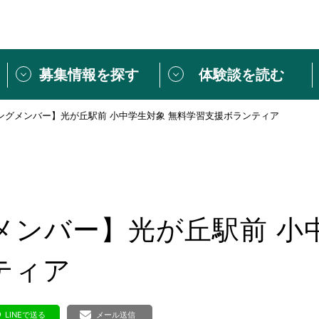
募集情報を探す
体験談を読む
ングメンバー】光が丘駅前 小中学生対象 無料学習支援ボランティア
団体紹介
[団体] 活動レ
VLNカフェ
読み物記事
をしたい方は
「個人ユーザー登録」
・
ボランティアを募集した
トピックス
スペシャルインタ
シーネットワークとは
ボランティアは
メンバー】光が丘駅前 小
ボランティアはじ
きること
ボランティアで
ティア
活動のヒント
あなたにぴった
LINEで送る
メール送信