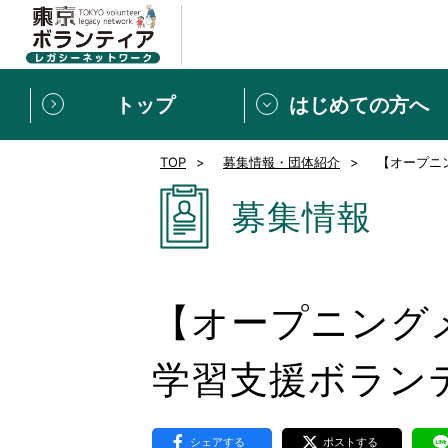
トップ
はじめての方へ
TOP
募集情報・団体紹介
【オープニ
募集情報
[個人] 体験談
ボランティアの広場
新着記事一覧
募集情報
新規登録
ボランティア
東京ボランティアレガ
【オープニング
もっと知りたい！VLNでで
学習支援ボラン
シェアする
ポストする