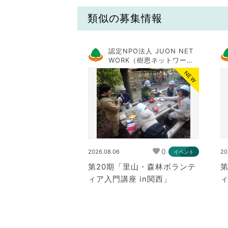
類似の募集情報
認定NPO法人 JUON NET
WORK（樹恩ネットワー
ク）
NEW
0
2026.08.06
20
イベント
第20期「里山・森林ボランテ
第
ィア入門講座 in関西」
ィ