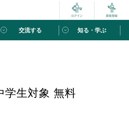
ログイン
新規登録
交流する
知る・学ぶ
ポート
い方は
「団体ユーザー登録」
へ！
ビュー
じめての方へ
中学生対象 無料
めの一歩
心がけたい６つのこと
りなボランティアをチェック！