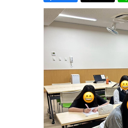
東京2020大会の軌跡
シティキャスト
VLNポイントとは
おもてなし語学ボランティ