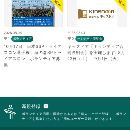
NEW
NEW
2026.08.06
2026.08.04
1
0
ボランティア
セミナー・説明会
10月17日 日本SSPトライア
キッズドア【ボランティア合
スロン選手権、海の森SPトラ
同説明会】を実施します: 8月
イアスロン ボランティア募
22日（土）、9月1日（火）
集
新規登録
expand_circle_down
ボランティア活動に興味がある方は「個人ユーザー登録」、ボラン
ティアを募集したい方は「団体ユーザー登録」ができます。