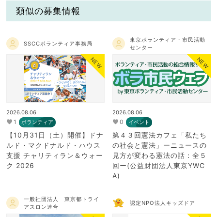
類似の募集情報
東京ボランティア・市民活動
SSCCボランティア事務局
センター
NEW
NEW
2026.08.06
2026.08.06
1
0
ボランティア
イベント
【10月31日（土）開催】ドナ
第４３回憲法カフェ「私たち
ルド・マクドナルド・ハウス
の社会と憲法」ーニュースの
支援 チャリティラン＆ウォー
見方が変わる憲法の話：全５
ク 2026
回ー(公益財団法人東京YWC
A)
一般社団法人 東京都トライ
認定NPO法人キッズドア
アスロン連合