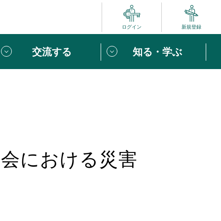
ログイン
新規登録
交流する
知る・学ぶ
ポート
い方は
「団体ユーザー登録」
へ！
ビュー
じめての方へ
社会における災害
めの一歩
心がけたい６つのこと
りなボランティアをチェック！