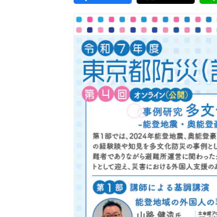
東京2020大会の軌跡
シティキャスト
VLNポイントとは
おもてなし語学ボランティ