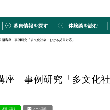
募集情報を探す
体験談を読む
公開講座 事例研究「多文化社会における災害対応」
団体紹介
[団体] 活動レ
VLNカフェ
読み物記事
をしたい方は
「個人ユーザー登録」
・
ボランティアを募集した
トピックス
スペシャルインタ
シーネットワークとは
ボランティアは
講座 事例研究「多文化
ボランティアはじ
きること
ボランティアで
活動のヒント
あなたにぴった
LINEで送る
メール送信