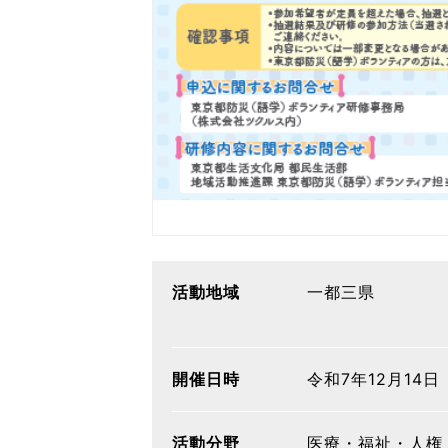
活動地域
一都三県
開催日時
令和7年12月14日（
活動分野
医療・福祉・人権