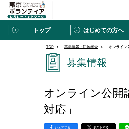
トップ
はじめての方へ
TOP
募集情報・団体紹介
オンライン
募集情報
[個人] 体験談
ボランティアの広場
新着記事一覧
募集情報
新規登録
ボランティア
東京ボランティアレガ
オンライン公開
もっと知りたい！VLNでで
対応」
シェアする
ポストする