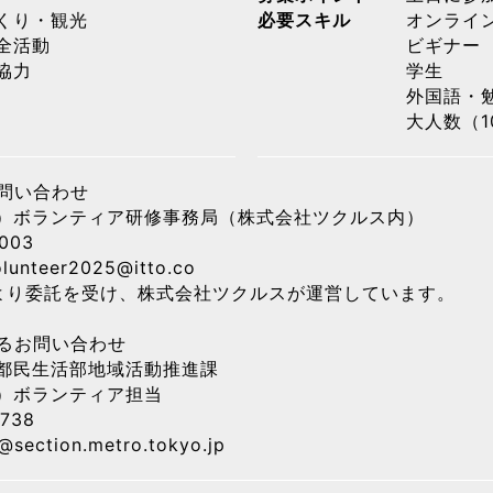
くり・観光
必要スキル
オンライ
全活動
ビギナー
協力
学生
外国語・
大人数（1
問い合わせ
）ボランティア研修事務局（株式会社ツクルス内）
003
lunteer2025@itto.co
より委託を受け、株式会社ツクルスが運営しています。
るお問い合わせ
都民生活部地域活動推進課
）ボランティア担当
738
section.metro.tokyo.jp