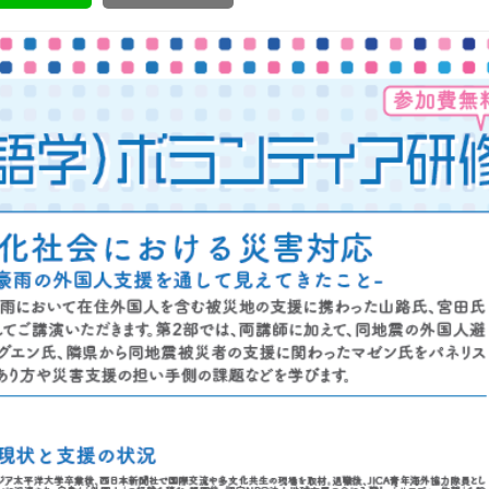
ボランティア みん
ボランティア関
中高生が参加で
ア