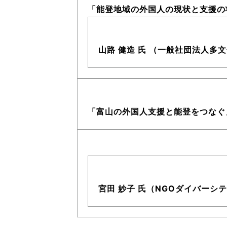
「能登地域の外国人の現状と支援の
山路 健造 氏 （一般社団法人多
「富山の外国人支援と能登をつなぐ
宮田 妙子 氏（NGOダイバーシ