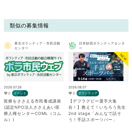
類似の募集情報
東京ボランティア・市民活動
日本財団ボランティアセンタ
センター
ー
NEW
2026.07.28
2026.08.07
0
0
イベント
ボランティア
医療をささえる市民養成講座
【デフラグビー選手大集
(認定NPO法人ささえあい医
合！】教えて！いちろう先生
療人権センターCOML（コム
2nd stage「みんなで話そ
ル）)
う！手話スポーツバー」