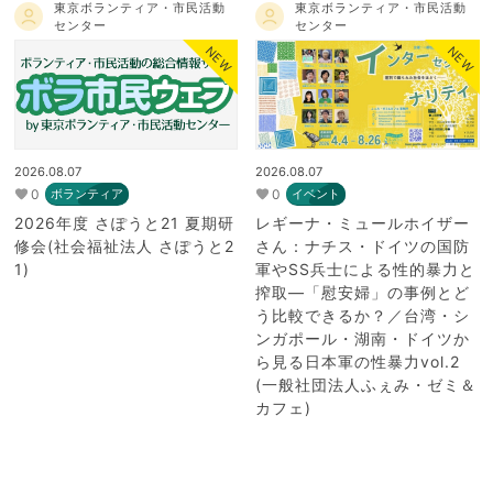
東京ボランティア・市民活動
東京ボランティア・市民活動
センター
センター
NEW
NEW
2026.08.07
2026.08.07
0
0
ボランティア
イベント
2026年度 さぽうと21 夏期研
レギーナ・ミュールホイザー
修会(社会福祉法人 さぽうと2
さん：ナチス・ドイツの国防
1)
軍やSS兵士による性的暴力と
搾取―「慰安婦」の事例とど
う比較できるか？／台湾・シ
ンガポール・湖南・ドイツか
ら見る日本軍の性暴力vol.2
(一般社団法人ふぇみ・ゼミ＆
カフェ)