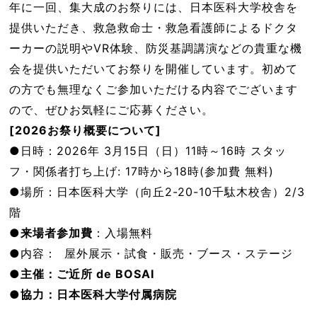
年に一回、集大成のお祭りには、日本医科大学校舎を
提供いただき、救急救命士・救急看護師によるドクタ
ーカーの説明やVR体験、防災基調講演などの貴重な機
会を提供いただいてお祭りを開催しています。初めて
の方でも無理なくご参加いただける内容でございます
ので、ぜひお気軽にご応募ください。
[2026お祭り概要について]
●日時：2026年 3月15日（日）11時～16時 スタッ
フ・関係者打ち上げ: 17時から18時(参加費 無料)
●場所：日本医科大学（向丘2-20-10千駄木校舎）2/3
階
●
来場者参加費
：入場無料
●内容： 屋外展示・試食・販売・ブース・ステージ
●
主催：ご近所 de BOSAI
●
協力：日本医科大学付属病院