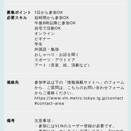
募集ポイント
1日から参加OK
必要スキル
短時間から参加OK
午後6時以降に参加OK
自宅で活動OK
オンライン
ビギナー
学生
外国語・勉強
おしゃべり・お話を聞く
スポーツ・アウトドア
アート（音楽、絵、演劇など）
連絡先
参加申込は下の「情報掲載サイトへ」のフォーム
から、ご質問は、こちらのお問い合わせフォーム
からご連絡ください。
https://www.vln.metro.tokyo.lg.jp/contact
#contact-area
備考
注意事項：
・参加にはVLNのユーザー登録が必要です。