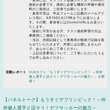
・参加には、オンライン会議システム・Zoomの
接続が必要です。接続に必要な機材の準備や通信
料のご負担は、ご自身でお願いします。
・参加可否は、申込フォームに記載のメールアド
レス宛に、9月16日(火)17時までにお送りしま
す。その際、参加者にはZoomのURLをお送りい
たします。
・接続に不安がある方、テスト接続希望の方は、
事務局にご連絡ください。
・当日、内部記録として事務局が動画で記録を取
らせていただきます。外部には公開しませんの
で、あらかじめご了承ください。
・上記注意事項について、ご了承いただいたうえ
でお申し込みください。
活動レポート
VLNカフェ「もうすぐデフリンピック！ ～仲井
健人選手と話そう！デフサッカーの魅力～」を開
催！
【パネルトーク】もうすぐデフリンピック！～仲
井健人選手と話そう！デフサッカーの魅力～