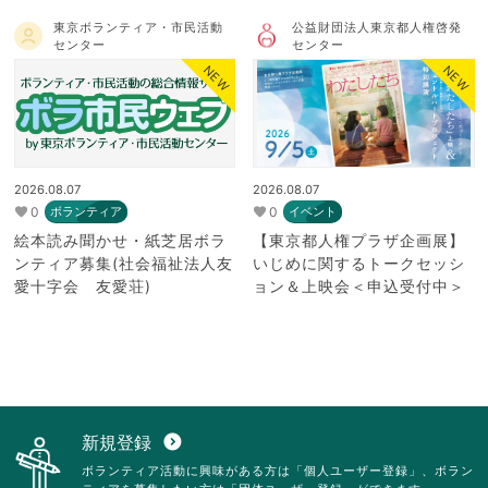
東京ボランティア・市民活動
公益財団法人東京都人権啓発
センター
センター
NEW
NEW
2026.08.07
2026.08.07
0
0
ボランティア
イベント
絵本読み聞かせ・紙芝居ボラ
【東京都人権プラザ企画展】
ンティア募集(社会福祉法人友
いじめに関するトークセッシ
愛十字会 友愛荘)
ョン＆上映会＜申込受付中＞
新規登録
expand_circle_down
ボランティア活動に興味がある方は「個人ユーザー登録」、ボラン