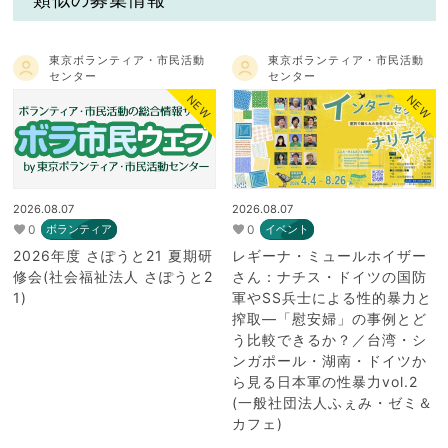
東京ボランティア・市民活動
東京ボランティア・市民活動
センター
センター
NEW
NEW
2026.08.07
2026.08.07
0
0
ボランティア
イベント
2026年度 さぽうと21 夏期研
レギーナ・ミュールホイザー
修会(社会福祉法人 さぽうと2
さん：ナチス・ドイツの国防
1)
軍やSS兵士による性的暴力と
搾取―「慰安婦」の事例とど
う比較できるか？／台湾・シ
ンガポール・湖南・ドイツか
ら見る日本軍の性暴力vol.2
(一般社団法人ふぇみ・ゼミ＆
カフェ)