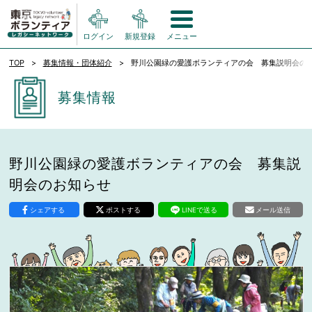
ログイン
新規登録
メニュー
TOP
募集情報・団体紹介
野川公園緑の愛護ボランティアの会 募集説明会の
募集情報
野川公園緑の愛護ボランティアの会 募集説
明会のお知らせ
シェアする
ポストする
LINEで送る
メール送信