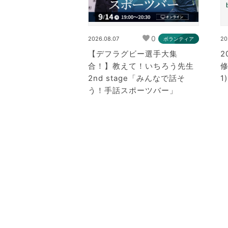
0
2026.08.07
20
ボランティア
【デフラグビー選手大集
2
合！】教えて！いちろう先生
修
2nd stage「みんなで話そ
1)
う！手話スポーツバー」