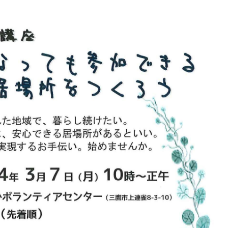
ボランティア みん
ボランティア関
中高生が参加で
ア