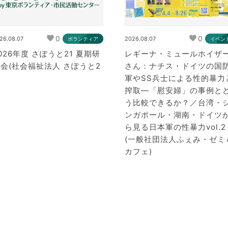
0
0
26.08.07
2026.08.07
ボランティア
イベン
026年度 さぽうと21 夏期研
レギーナ・ミュールホイザ
会(社会福祉法人 さぽうと2
さん：ナチス・ドイツの国
軍やSS兵士による性的暴力
搾取―「慰安婦」の事例と
う比較できるか？／台湾・
ンガポール・湖南・ドイツ
ら見る日本軍の性暴力vol.2
(一般社団法人ふぇみ・ゼミ
カフェ)