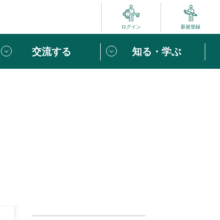
ログイン
新規登録
交流する
知る・学ぶ
ポート
い方は
「団体ユーザー登録」
へ！
ビュー
じめての方へ
めの一歩
心がけたい６つのこと
りなボランティアをチェック！