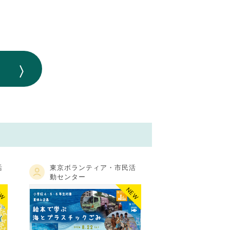
活
東京ボランティア・市民活
動センター
EW
NEW