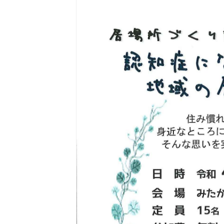
東京2020大会の軌跡
シティキャスト
VLNポイントとは
おもてなし語学ボランティ