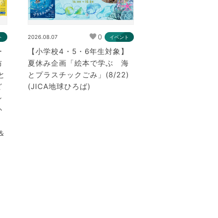
0
2026.08.07
ト
イベント
ー
【小学校4・5・6年生対象】
防
夏休み企画「絵本で学ぶ 海
と
とプラスチックごみ」(8/22)
ど
(JICA地球ひろば)
シ
か
＆