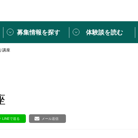
募集情報を探す
体験談を読む
り講座
団体紹介
[団体] 活動レ
VLNカフェ
読み物記事
をしたい方は
「個人ユーザー登録」
・
ボランティアを募集した
トピックス
スペシャルインタ
シーネットワークとは
ボランティアは
座
ボランティアはじ
きること
ボランティアで
LINEで送る
メール送信
活動のヒント
あなたにぴった