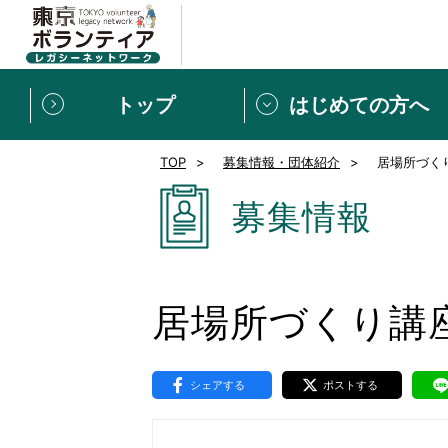
トップ
はじめての方へ
TOP
募集情報・団体紹介
居場所づく
募集情報
[個人] 体験談
ボランティアの広場
新着記事一覧
募集情報
新規登録
ボランティア
東京ボランティアレガ
居場所づくり講
もっと知りたい！VLNでで
シェアする
ポストする