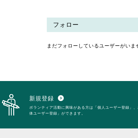
フォロー
まだフォローしているユーザーがいま
新規登録
expand_circle_down
ボランティア活動に興味がある方は「個人ユーザー登録」、
体ユーザー登録」ができます。