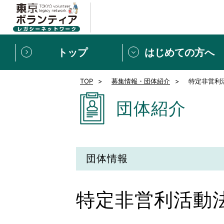
トップ
はじめての方へ
TOP
募集情報・団体紹介
特定非営利
募集情報
[個人] 体験談
ボランティアの広場
新着記事一覧
団体紹介
新規登録
ボランティア
東京ボランティアレガ
団体情報
もっと知りたい！VLNでで
特定非営利活動