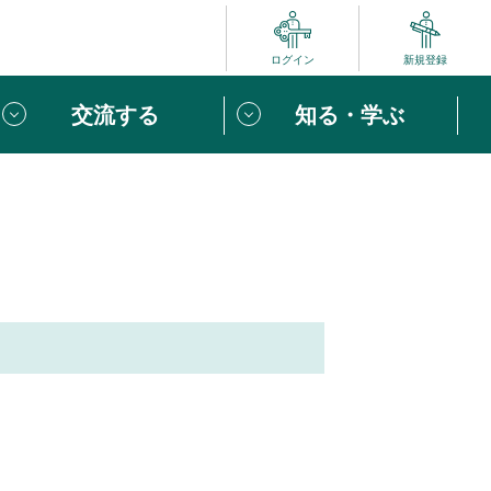
ログイン
新規登録
交流する
知る・学ぶ
ポート
い方は
「団体ユーザー登録」
へ！
ビュー
じめての方へ
めの一歩
心がけたい６つのこと
ー
りなボランティアをチェック！