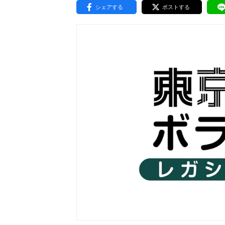
シェアする
ポストする
東京2020大会の軌跡
シティキャスト
VLNポイントとは
おもてなし語学ボランティ