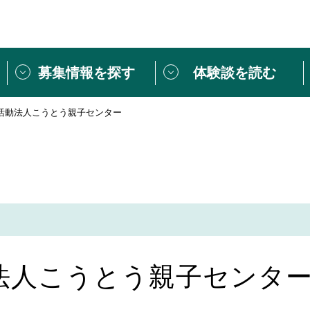
募集情報を探す
体験談を読む
活動法人こうとう親子センター
団体紹介
[団体] 活動レ
VLNカフェ
読み物記事
をしたい方は
「個人ユーザー登録」
・
ボランティアを募集した
トピックス
スペシャルインタ
シーネットワークとは
ボランティアは
ボランティアはじ
きること
ボランティアで
法人こうとう親子センタ
活動のヒント
あなたにぴった