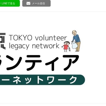
ボランティア みん
LINEで送る
メール送信
ボランティア関
中高生が参加で
ア