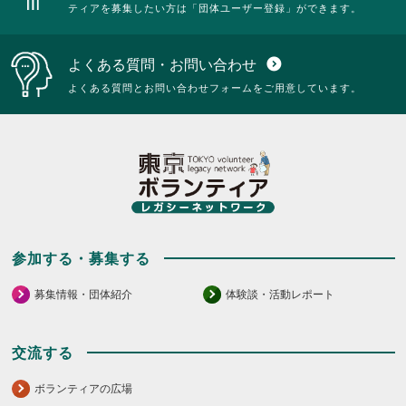
ティアを募集したい方は「団体ユーザー登録」ができます。
よくある質問・お問い合わせ
expand_circle_down
よくある質問とお問い合わせフォームをご用意しています。
参加する・募集する
募集情報・団体紹介
体験談・活動レポート
交流する
ボランティアの広場