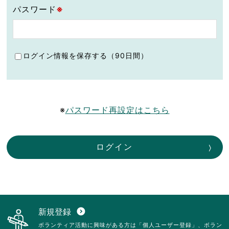
パスワード
※
ログイン情報を保存する（90日間）
※
パスワード再設定はこちら
ログイン
新規登録
expand_circle_down
ボランティア活動に興味がある方は「個人ユーザー登録」、ボラン