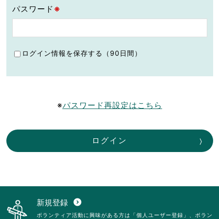
パスワード
※
ログイン情報を保存する（90日間）
※
パスワード再設定はこちら
ログイン
新規登録
expand_circle_down
ボランティア活動に興味がある方は「個人ユーザー登録」、ボラン