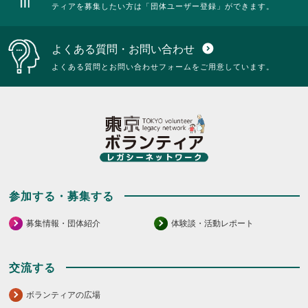
ティアを募集したい方は「団体ユーザー登録」ができます。
よくある質問・お問い合わせ
expand_circle_down
よくある質問とお問い合わせフォームをご用意しています。
参加する・募集する
募集情報・団体紹介
体験談・活動レポート
交流する
ボランティアの広場