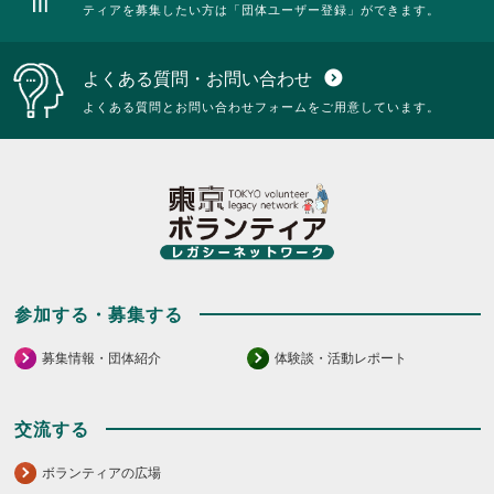
ティアを募集したい方は「団体ユーザー登録」ができます。
よくある質問・お問い合わせ
expand_circle_down
よくある質問とお問い合わせフォームをご用意しています。
参加する・募集する
募集情報・団体紹介
体験談・活動レポート
交流する
ボランティアの広場