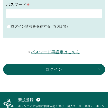
パスワード
※
ログイン情報を保存する（90日間）
※
パスワード再設定はこちら
ログイン
新規登録
expand_circle_down
ボランティア活動に興味がある方は「個人ユーザー登録」、ボラン