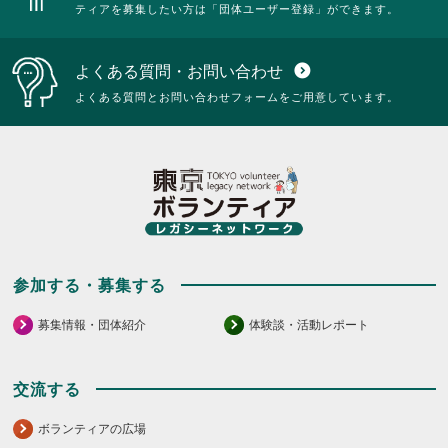
ティアを募集したい方は「団体ユーザー登録」ができます。
よくある質問・お問い合わせ
expand_circle_down
よくある質問とお問い合わせフォームをご用意しています。
参加する・募集する
募集情報・団体紹介
体験談・活動レポート
交流する
ボランティアの広場