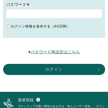
パスワード
※
ログイン情報を保存する（90日間）
※
パスワード再設定はこちら
ログイン
新規登録
expand_circle_down
ボランティア活動に興味がある方は「個人ユーザー登録」、ボラン