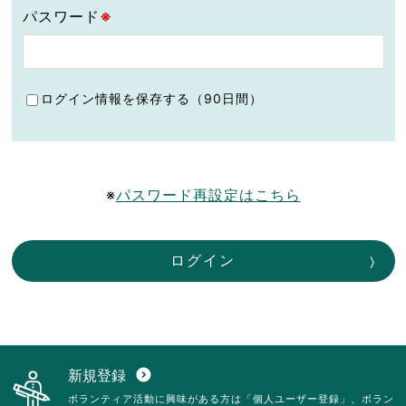
パスワード
※
ログイン情報を保存する（90日間）
※
パスワード再設定はこちら
ログイン
新規登録
expand_circle_down
ボランティア活動に興味がある方は「個人ユーザー登録」、ボラン