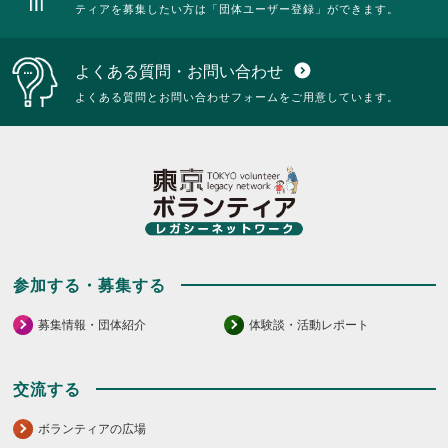
ティアを募集したい方は「団体ユーザー登録」ができます。
よくある質問・お問い合わせ
expand_circle_down
よくある質問とお問い合わせフォームをご用意しています。
参加する・募集する
募集情報・団体紹介
体験談・活動レポート
交流する
ボランティアの広場