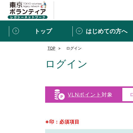
トップ
はじめての方へ
TOP
ログイン
募集情報
[個人] 体験談
ボランティアの広場
新着記事一覧
ログイン
新規登録
ボランティア
東京ボランティアレガ
VLNポイント
対象
もっと知りたい！VLNでで
※印：必須項目