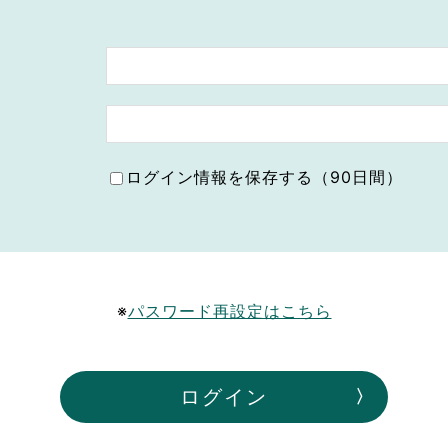
ボランティア みん
ボランティア関
中高生が参加で
ア
ログイン情報を保存する（90日間）
※
パスワード再設定はこちら
ログイン