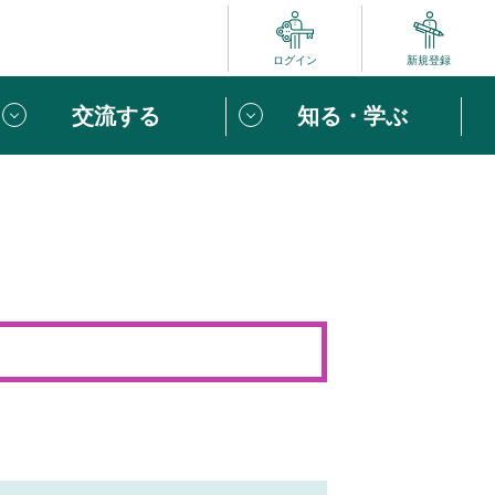
ログイン
新規登録
交流する
知る・学ぶ
ポート
い方は
「団体ユーザー登録」
へ！
ビュー
じめての方へ
めの一歩
心がけたい６つのこと
りなボランティアをチェック！