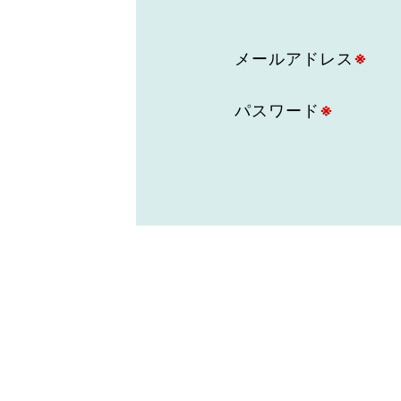
東京2020大会の軌跡
メールアドレス
※
シティキャスト
VLNポイントとは
おもてなし語学ボランティ
パスワード
※