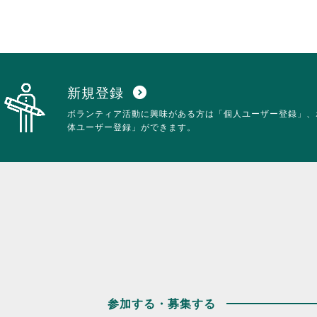
新規登録
expand_circle_down
ボランティア活動に興味がある方は「個人ユーザー登録」、
体ユーザー登録」ができます。
参加する・募集する