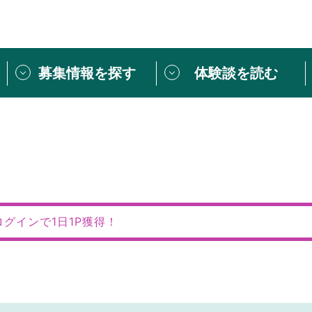
募集情報を探す
体験談を読む
団体紹介
[団体] 活動レ
VLNカフェ
読み物記事
をしたい方は
「個人ユーザー登録」
・
ボランティアを募集した
トピックス
スペシャルインタ
シーネットワークとは
ボランティアは
ログインで1日1P獲得！
ボランティアはじ
きること
ボランティアで
活動のヒント
あなたにぴった