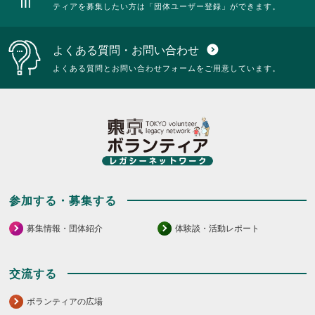
ティアを募集したい方は「団体ユーザー登録」ができます。
よくある質問・お問い合わせ
expand_circle_down
よくある質問とお問い合わせフォームをご用意しています。
参加する・募集する
募集情報・団体紹介
体験談・活動レポート
交流する
ボランティアの広場