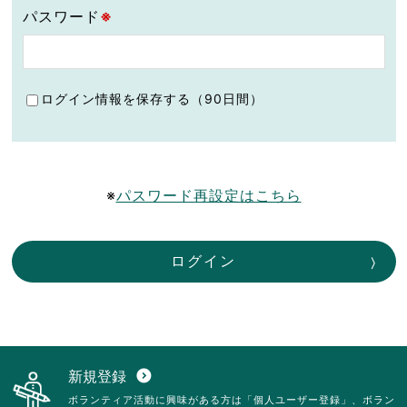
パスワード
※
ログイン情報を保存する（90日間）
※
パスワード再設定はこちら
ログイン
新規登録
expand_circle_down
ボランティア活動に興味がある方は「個人ユーザー登録」、ボラン