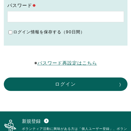
パスワード
※
ログイン情報を保存する（90日間）
※
パスワード再設定はこちら
ログイン
新規登録
expand_circle_down
ボランティア活動に興味がある方は「個人ユーザー登録」、ボラン