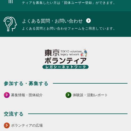
ティアを募集したい方は「団体ユーザー登録」ができます。
よくある質問・お問い合わせ
expand_circle_down
よくある質問とお問い合わせフォームをご用意しています。
参加する・募集する
募集情報・団体紹介
体験談・活動レポート
交流する
ボランティアの広場