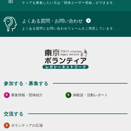
ティアを募集したい方は「団体ユーザー登録」ができます。
よくある質問・お問い合わせ
expand_circle_down
よくある質問とお問い合わせフォームをご用意しています。
参加する・募集する
募集情報・団体紹介
体験談・活動レポート
交流する
ボランティアの広場