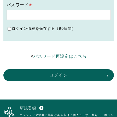
パスワード
※
ログイン情報を保存する（90日間）
※
パスワード再設定はこちら
ログイン
新規登録
expand_circle_down
ボランティア活動に興味がある方は「個人ユーザー登録」、ボラン