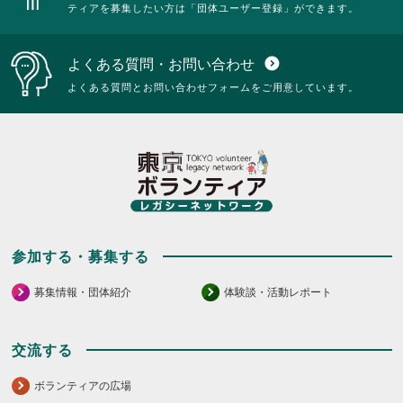
ティアを募集したい方は「団体ユーザー登録」ができます。
よくある質問・お問い合わせ
expand_circle_down
よくある質問とお問い合わせフォームをご用意しています。
参加する・募集する
募集情報・団体紹介
体験談・活動レポート
交流する
ボランティアの広場