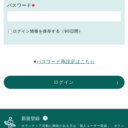
パスワード
※
ログイン情報を保存する（90日間）
※
パスワード再設定はこちら
ログイン
新規登録
expand_circle_down
ボランティア活動に興味がある方は「個人ユーザー登録」、ボラン