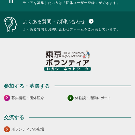
ティアを募集したい方は「団体ユーザー登録」ができます。
よくある質問・お問い合わせ
expand_circle_down
よくある質問とお問い合わせフォームをご用意しています。
参加する・募集する
募集情報・団体紹介
体験談・活動レポート
交流する
ボランティアの広場