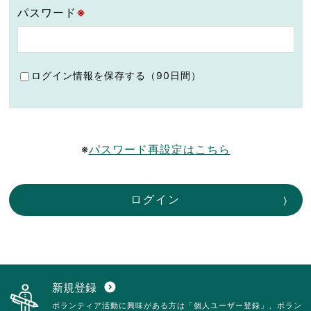
パスワード
※
ログイン情報を保存する（90日間）
※
パスワード再設定はこちら
ログイン
新規登録
expand_circle_down
ボランティア活動に興味がある方は「個人ユーザー登録」、ボラン