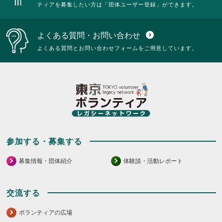
ティアを募集したい方は「団体ユーザー登録」ができます。
よくある質問・お問い合わせ
expand_circle_down
よくある質問とお問い合わせフォームをご用意しています。
参加する・募集する
募集情報・団体紹介
体験談・活動レポート
交流する
ボランティアの広場