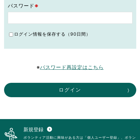
パスワード
※
ログイン情報を保存する（90日間）
※
パスワード再設定はこちら
ログイン
新規登録
expand_circle_down
ボランティア活動に興味がある方は「個人ユーザー登録」、ボラン