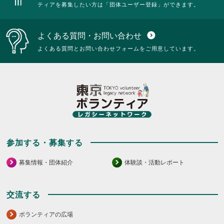
ティアを募集したい方は「団体ユーザー登録」ができます。
よくある質問・お問い合わせ
expand_circle_down
よくある質問とお問い合わせフォームをご用意しています。
参加する・募集する
募集情報・団体紹介
体験談・活動レポート
交流する
ボランティアの広場