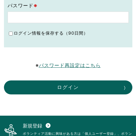
パスワード
※
ログイン情報を保存する（90日間）
※
パスワード再設定はこちら
ログイン
新規登録
expand_circle_down
ボランティア活動に興味がある方は「個人ユーザー登録」、ボラン