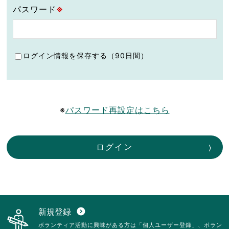
パスワード
※
ログイン情報を保存する（90日間）
※
パスワード再設定はこちら
ログイン
新規登録
expand_circle_down
ボランティア活動に興味がある方は「個人ユーザー登録」、ボラン