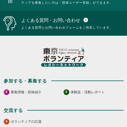
ティアを募集したい方は「団体ユーザー登録」ができます。
よくある質問・お問い合わせ
expand_circle_down
よくある質問とお問い合わせフォームをご用意しています。
参加する・募集する
募集情報・団体紹介
体験談・活動レポート
交流する
ボランティアの広場