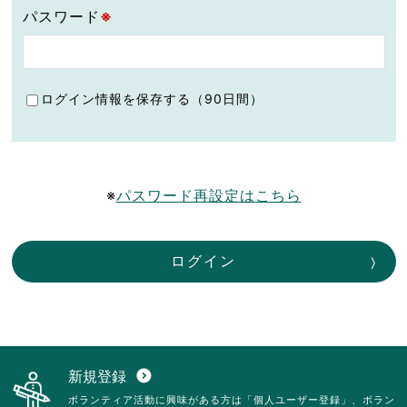
パスワード
※
ログイン情報を保存する（90日間）
※
パスワード再設定はこちら
ログイン
新規登録
expand_circle_down
ボランティア活動に興味がある方は「個人ユーザー登録」、ボラン