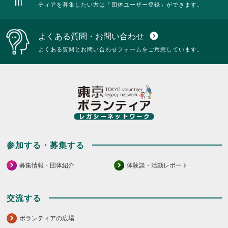
ティアを募集したい方は「団体ユーザー登録」ができます。
よくある質問・お問い合わせ
expand_circle_down
よくある質問とお問い合わせフォームをご用意しています。
参加する・募集する
募集情報・団体紹介
体験談・活動レポート
交流する
ボランティアの広場