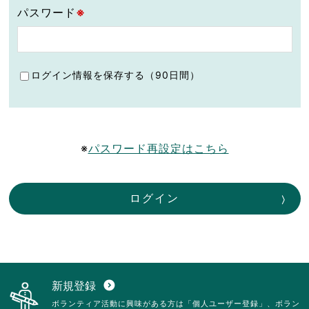
パスワード
※
ログイン情報を保存する（90日間）
※
パスワード再設定はこちら
ログイン
新規登録
expand_circle_down
ボランティア活動に興味がある方は「個人ユーザー登録」、ボラン