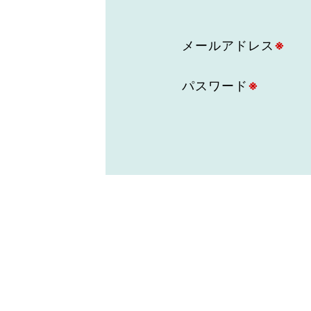
東京2020大会の軌跡
メールアドレス
※
シティキャスト
VLNポイントとは
おもてなし語学ボランティ
パスワード
※