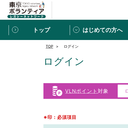
トップ
はじめての方へ
TOP
ログイン
募集情報
[個人] 体験談
ボランティアの広場
新着記事一覧
ログイン
新規登録
ボランティア
東京ボランティアレガ
VLNポイント
対象
もっと知りたい！VLNでで
※印：必須項目