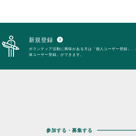
新規登録
expand_circle_down
ボランティア活動に興味がある方は「個人ユーザー登録」、
体ユーザー登録」ができます。
参加する・募集する