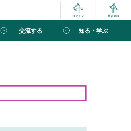
ログイン
新規登録
交流する
知る・学ぶ
ポート
い方は
「団体ユーザー登録」
へ！
ビュー
じめての方へ
めの一歩
心がけたい６つのこと
りなボランティアをチェック！