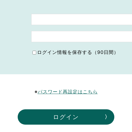
ボランティア みん
ボランティア関
中高生が参加で
ア
ログイン情報を保存する（90日間）
※
パスワード再設定はこちら
ログイン