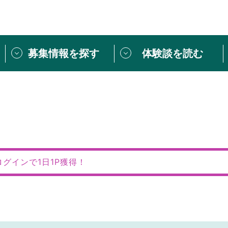
募集情報を探す
体験談を読む
団体紹介
[団体] 活動レ
VLNカフェ
読み物記事
をしたい方は
「個人ユーザー登録」
・
ボランティアを募集した
トピックス
スペシャルインタ
シーネットワークとは
ボランティアは
ログインで1日1P獲得！
ボランティアはじ
きること
ボランティアで
活動のヒント
あなたにぴった