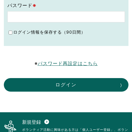
パスワード
※
ログイン情報を保存する（90日間）
※
パスワード再設定はこちら
ログイン
新規登録
expand_circle_down
ボランティア活動に興味がある方は「個人ユーザー登録」、ボラン