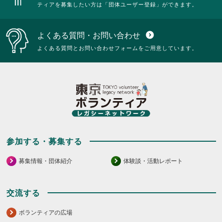
ティアを募集したい方は「団体ユーザー登録」ができます。
よくある質問・お問い合わせ
expand_circle_down
よくある質問とお問い合わせフォームをご用意しています。
参加する・募集する
募集情報・団体紹介
体験談・活動レポート
交流する
ボランティアの広場