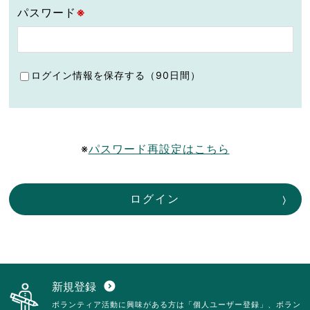
パスワード
※
ログイン情報を保存する（90日間）
※
パスワード再設定はこちら
ログイン
新規登録
expand_circle_down
ボランティア活動に興味がある方は「個人ユーザー登録」、ボラン