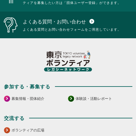
ティアを募集したい方は「団体ユーザー登録」ができます。
よくある質問・お問い合わせ
expand_circle_down
よくある質問とお問い合わせフォームをご用意しています。
参加する・募集する
募集情報・団体紹介
体験談・活動レポート
交流する
ボランティアの広場