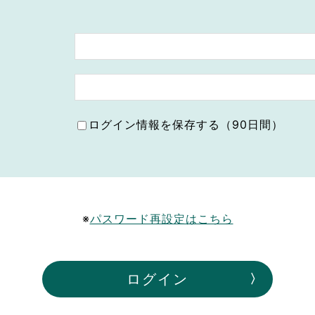
ボランティア みん
ボランティア関
中高生が参加で
ア
ログイン情報を保存する（90日間）
※
パスワード再設定はこちら
ログイン