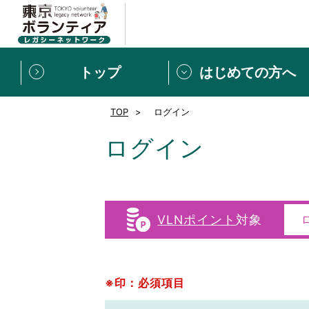
トップ
はじめての方へ
TOP
ログイン
募集情報
[個人] 体験談
ボランティアの広場
新着記事一覧
ログイン
新規登録
ボランティア
東京ボランティアレガ
VLNポイント
対象
もっと知りたい！VLNでで
※印：必須項目