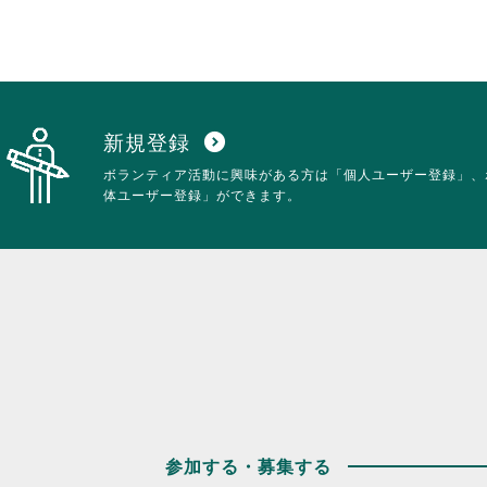
新規登録
expand_circle_down
ボランティア活動に興味がある方は「個人ユーザー登録」、
体ユーザー登録」ができます。
参加する・募集する