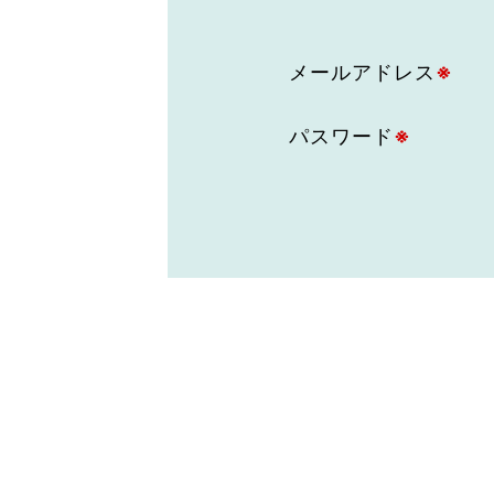
東京2020大会の軌跡
メールアドレス
※
シティキャスト
VLNポイントとは
おもてなし語学ボランティ
パスワード
※