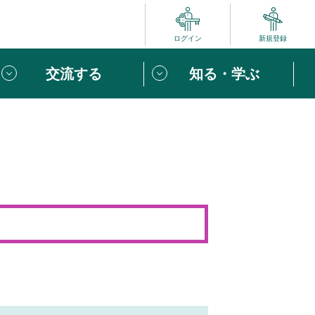
ログイン
新規登録
交流する
知る・学ぶ
ポート
い方は
「団体ユーザー登録」
へ！
ビュー
じめての方へ
めの一歩
心がけたい６つのこと
りなボランティアをチェック！