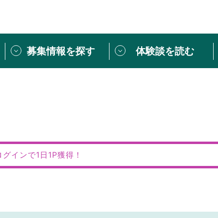
募集情報を探す
体験談を読む
団体紹介
[団体] 活動レ
VLNカフェ
読み物記事
をしたい方は
「個人ユーザー登録」
・
ボランティアを募集した
トピックス
スペシャルインタ
シーネットワークとは
ボランティアは
ログインで1日1P獲得！
ボランティアはじ
きること
ボランティアで
活動のヒント
あなたにぴった