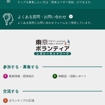
ティアを募集したい方は「団体ユーザー登録」ができます。
よくある質問・お問い合わせ
expand_circle_down
よくある質問とお問い合わせフォームをご用意しています。
参加する・募集する
募集情報・団体紹介
体験談・活動レポート
交流する
ボランティアの広場