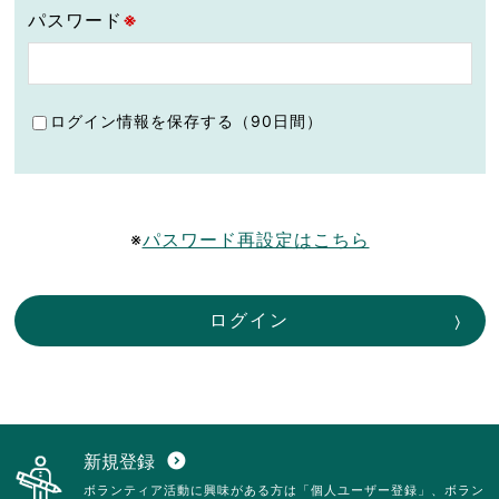
パスワード
※
ログイン情報を保存する（90日間）
※
パスワード再設定はこちら
ログイン
新規登録
expand_circle_down
ボランティア活動に興味がある方は「個人ユーザー登録」、ボラン