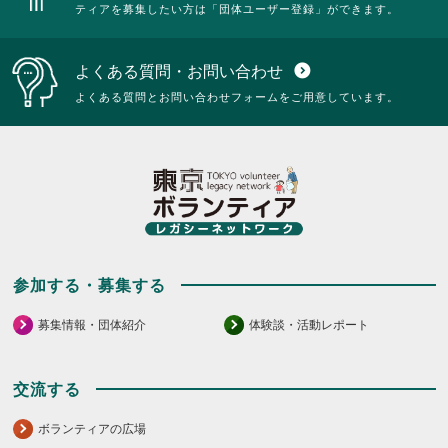
ティアを募集したい方は「団体ユーザー登録」ができます。
よくある質問・お問い合わせ
expand_circle_down
よくある質問とお問い合わせフォームをご用意しています。
参加する・募集する
募集情報・団体紹介
体験談・活動レポート
交流する
ボランティアの広場