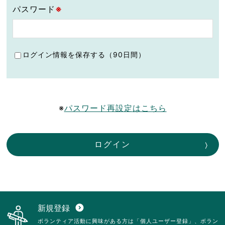
パスワード
※
ログイン情報を保存する（90日間）
※
パスワード再設定はこちら
ログイン
新規登録
expand_circle_down
ボランティア活動に興味がある方は「個人ユーザー登録」、ボラン