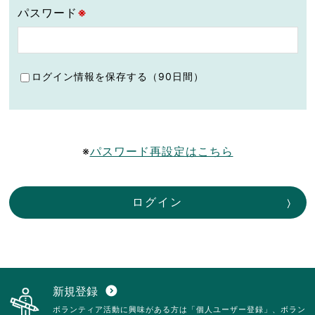
パスワード
※
ログイン情報を保存する（90日間）
※
パスワード再設定はこちら
ログイン
新規登録
expand_circle_down
ボランティア活動に興味がある方は「個人ユーザー登録」、ボラン