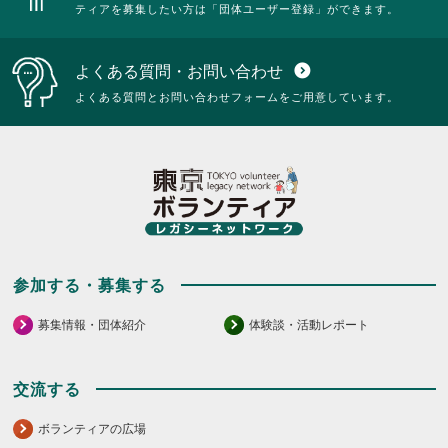
ティアを募集したい方は「団体ユーザー登録」ができます。
よくある質問・お問い合わせ
expand_circle_down
よくある質問とお問い合わせフォームをご用意しています。
参加する・募集する
募集情報・団体紹介
体験談・活動レポート
交流する
ボランティアの広場