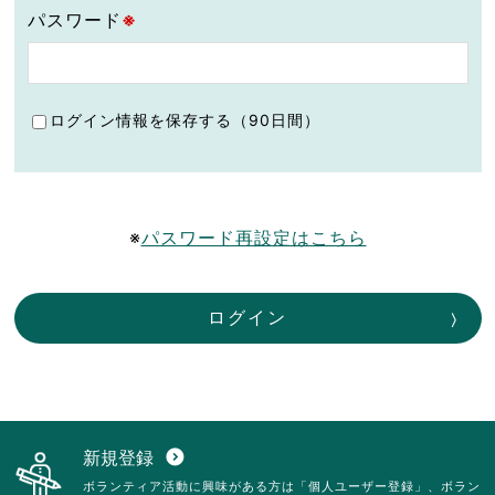
パスワード
※
ログイン情報を保存する（90日間）
※
パスワード再設定はこちら
ログイン
新規登録
expand_circle_down
ボランティア活動に興味がある方は「個人ユーザー登録」、ボラン