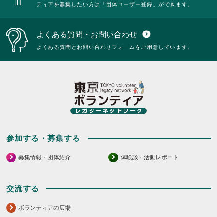
ティアを募集したい方は「団体ユーザー登録」ができます。
よくある質問・お問い合わせ
expand_circle_down
よくある質問とお問い合わせフォームをご用意しています。
参加する・募集する
募集情報・団体紹介
体験談・活動レポート
交流する
ボランティアの広場