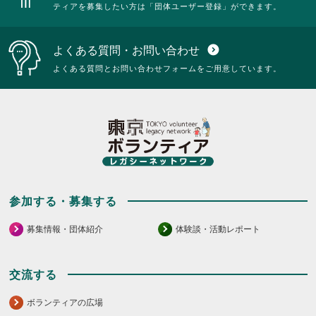
ティアを募集したい方は「団体ユーザー登録」ができます。
よくある質問・お問い合わせ
expand_circle_down
よくある質問とお問い合わせフォームをご用意しています。
参加する・募集する
募集情報・団体紹介
体験談・活動レポート
交流する
ボランティアの広場