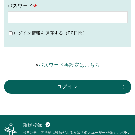
パスワード
※
ログイン情報を保存する（90日間）
※
パスワード再設定はこちら
ログイン
新規登録
expand_circle_down
ボランティア活動に興味がある方は「個人ユーザー登録」、ボラン