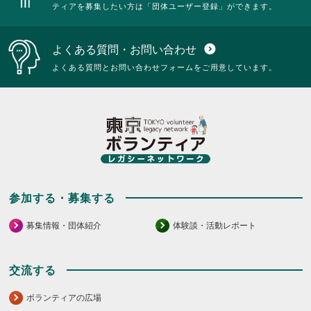
ティアを募集したい方は「団体ユーザー登録」ができます。
よくある質問・お問い合わせ
expand_circle_down
よくある質問とお問い合わせフォームをご用意しています。
参加する・募集する
募集情報・団体紹介
体験談・活動レポート
交流する
ボランティアの広場