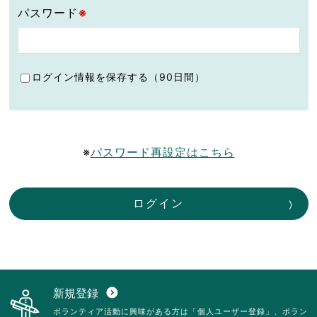
パスワード
※
ログイン情報を保存する（90日間）
※
パスワード再設定はこちら
ログイン
新規登録
expand_circle_down
ボランティア活動に興味がある方は「個人ユーザー登録」、ボラン