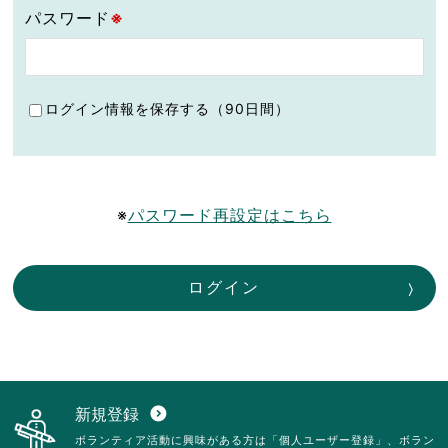
パスワード
※
ログイン情報を保存する（90日間）
※
パスワード再設定はこちら
ログイン
新規登録
expand_circle_down
ボランティア活動に興味がある方は「個人ユーザー登録」、ボラン