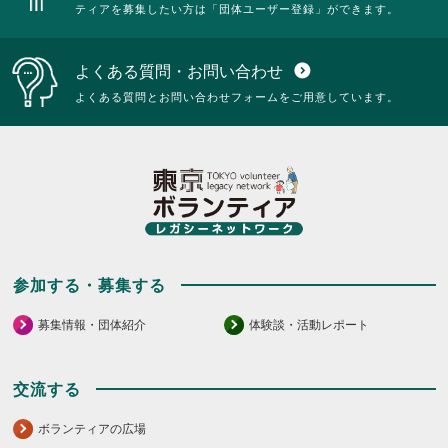
ティアを募集したい方は「団体ユーザー登録」ができます。
よくある質問・お問い合わせ
expand_circle_down
よくある質問とお問い合わせフォームをご用意しています。
参加する・募集する
募集情報・団体紹介
体験談・活動レポート
交流する
ボランティアの広場