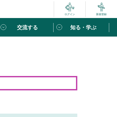
ログイン
新規登録
交流する
知る・学ぶ
ポート
い方は
「団体ユーザー登録」
へ！
ビュー
じめての方へ
めの一歩
心がけたい６つのこと
りなボランティアをチェック！