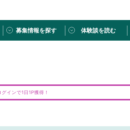
募集情報を探す
体験談を読む
団体紹介
[団体] 活動レ
VLNカフェ
読み物記事
をしたい方は
「個人ユーザー登録」
・
ボランティアを募集した
トピックス
スペシャルインタ
シーネットワークとは
ボランティアは
ログインで1日1P獲得！
ボランティアはじ
きること
ボランティアで
活動のヒント
あなたにぴった