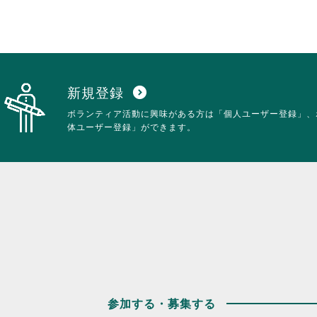
新規登録
expand_circle_down
ボランティア活動に興味がある方は「個人ユーザー登録」、
体ユーザー登録」ができます。
参加する・募集する