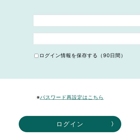
ボランティア みん
ボランティア関
中高生が参加で
ア
ログイン情報を保存する（90日間）
※
パスワード再設定はこちら
ログイン