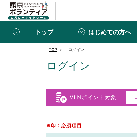
トップ
はじめての方へ
TOP
ログイン
募集情報
[個人] 体験談
ボランティアの広場
新着記事一覧
ログイン
新規登録
ボランティア
東京ボランティアレガ
VLNポイント
対象
もっと知りたい！VLNでで
※印：必須項目