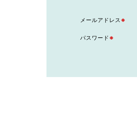
東京2020大会の軌跡
メールアドレス
※
シティキャスト
VLNポイントとは
おもてなし語学ボランティ
パスワード
※