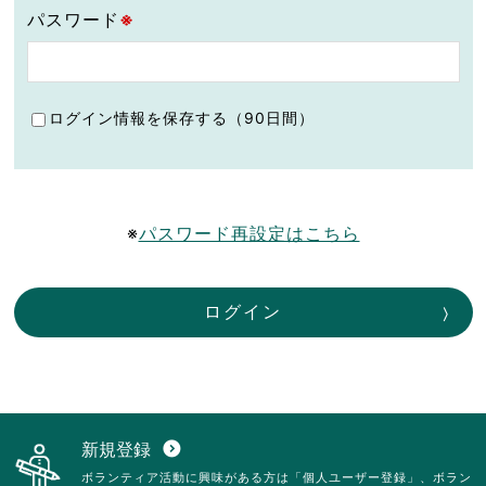
パスワード
※
ログイン情報を保存する（90日間）
※
パスワード再設定はこちら
ログイン
新規登録
expand_circle_down
ボランティア活動に興味がある方は「個人ユーザー登録」、ボラン