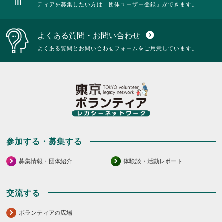
ティアを募集したい方は「団体ユーザー登録」ができます。
よくある質問・お問い合わせ
expand_circle_down
よくある質問とお問い合わせフォームをご用意しています。
参加する・募集する
募集情報・団体紹介
体験談・活動レポート
交流する
ボランティアの広場