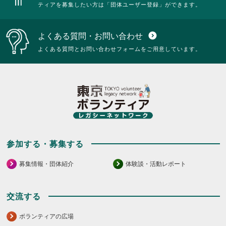
ティアを募集したい方は「団体ユーザー登録」ができます。
よくある質問・お問い合わせ
expand_circle_down
よくある質問とお問い合わせフォームをご用意しています。
参加する・募集する
募集情報・団体紹介
体験談・活動レポート
交流する
ボランティアの広場