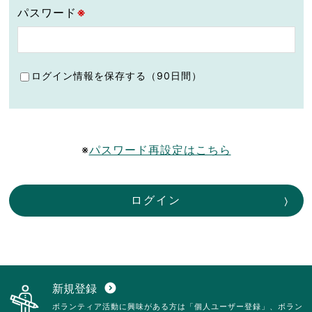
パスワード
※
ログイン情報を保存する（90日間）
※
パスワード再設定はこちら
ログイン
新規登録
expand_circle_down
ボランティア活動に興味がある方は「個人ユーザー登録」、ボラン