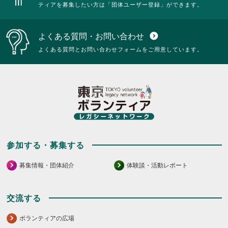
ティアを募集したい方は「団体ユーザー登録」ができます。
よくある質問・お問い合わせ
expand_circle_down
よくある質問とお問い合わせフォームをご用意しています。
参加する・募集する
募集情報・団体紹介
体験談・活動レポート
交流する
ボランティアの広場