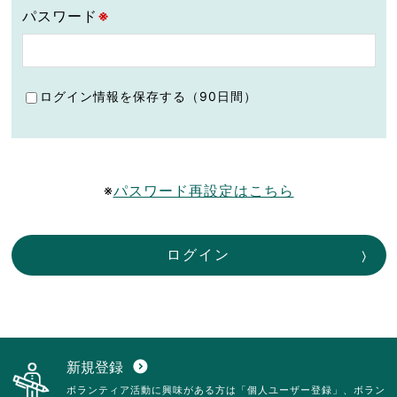
パスワード
※
ログイン情報を保存する（90日間）
※
パスワード再設定はこちら
ログイン
新規登録
expand_circle_down
ボランティア活動に興味がある方は「個人ユーザー登録」、ボラン