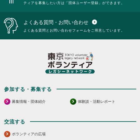
ティアを募集したい方は「団体ユーザー登録」ができます。
よくある質問・お問い合わせ
expand_circle_down
よくある質問とお問い合わせフォームをご用意しています。
参加する・募集する
募集情報・団体紹介
体験談・活動レポート
交流する
ボランティアの広場