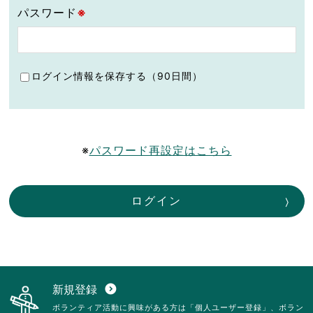
パスワード
※
ログイン情報を保存する（90日間）
※
パスワード再設定はこちら
ログイン
新規登録
expand_circle_down
ボランティア活動に興味がある方は「個人ユーザー登録」、ボラン