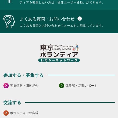
ティアを募集したい方は「団体ユーザー登録」ができます。
よくある質問・お問い合わせ
expand_circle_down
よくある質問とお問い合わせフォームをご用意しています。
参加する・募集する
募集情報・団体紹介
体験談・活動レポート
交流する
ボランティアの広場