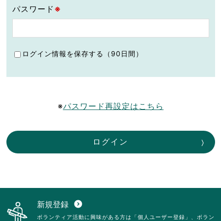
パスワード
※
ログイン情報を保存する（90日間）
※
パスワード再設定はこちら
ログイン
新規登録
expand_circle_down
ボランティア活動に興味がある方は「個人ユーザー登録」、ボラン