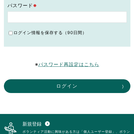
パスワード
※
ログイン情報を保存する（90日間）
※
パスワード再設定はこちら
ログイン
新規登録
expand_circle_down
ボランティア活動に興味がある方は「個人ユーザー登録」、ボラン