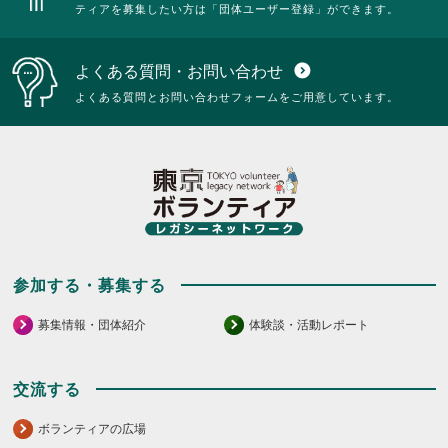
ティアを募集したい方は「団体ユーザー登録」ができます。
よくある質問・お問い合わせ
expand_circle_down
よくある質問とお問い合わせフォームをご用意しています。
参加する・募集する
募集情報・団体紹介
体験談・活動レポート
交流する
ボランティアの広場