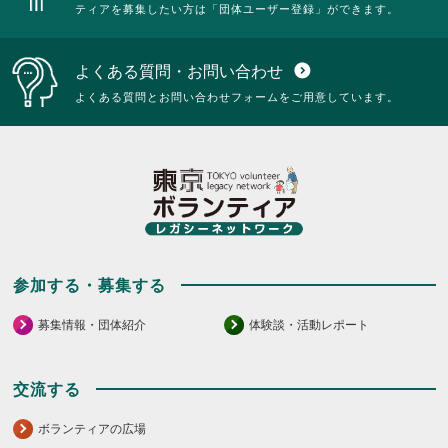
ティアを募集したい方は「団体ユーザー登録」ができます。
よくある質問・お問い合わせ
expand_circle_down
よくある質問とお問い合わせフォームをご用意しています。
参加する・募集する
募集情報・団体紹介
体験談・活動レポート
交流する
ボランティアの広場