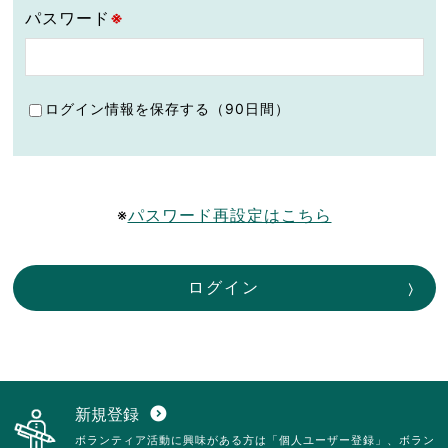
パスワード
※
ログイン情報を保存する（90日間）
※
パスワード再設定はこちら
ログイン
新規登録
expand_circle_down
ボランティア活動に興味がある方は「個人ユーザー登録」、ボラン