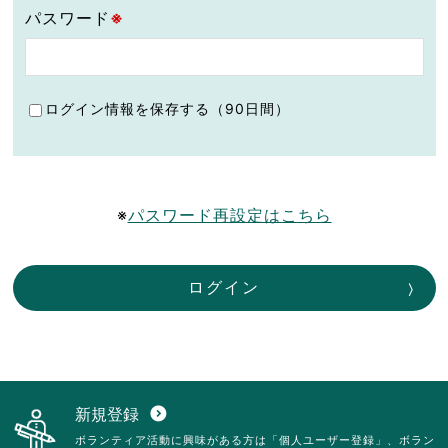
パスワード
※
ログイン情報を保存する（90日間）
※
パスワード再設定はこちら
ログイン
新規登録
expand_circle_down
ボランティア活動に興味がある方は「個人ユーザー登録」、ボラン