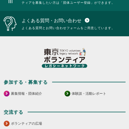
ティアを募集したい方は「団体ユーザー登録」ができます。
よくある質問・お問い合わせ
expand_circle_down
よくある質問とお問い合わせフォームをご用意しています。
参加する・募集する
募集情報・団体紹介
体験談・活動レポート
交流する
ボランティアの広場