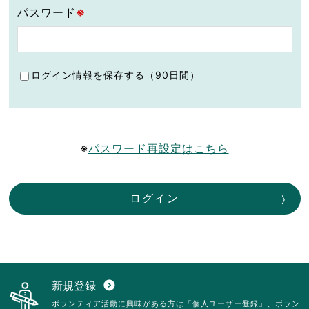
パスワード
※
ログイン情報を保存する（90日間）
※
パスワード再設定はこちら
ログイン
新規登録
expand_circle_down
ボランティア活動に興味がある方は「個人ユーザー登録」、ボラン