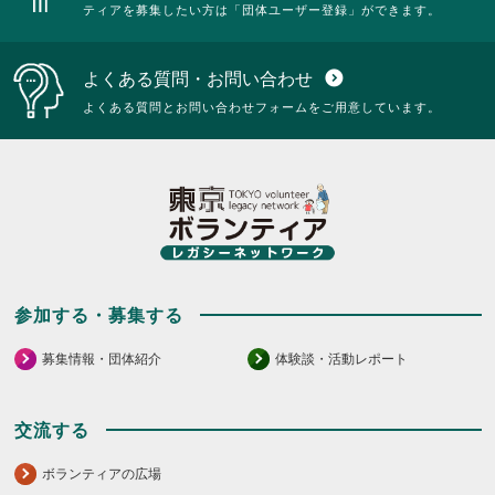
ティアを募集したい方は「団体ユーザー登録」ができます。
よくある質問・お問い合わせ
expand_circle_down
よくある質問とお問い合わせフォームをご用意しています。
参加する・募集する
募集情報・団体紹介
体験談・活動レポート
交流する
ボランティアの広場