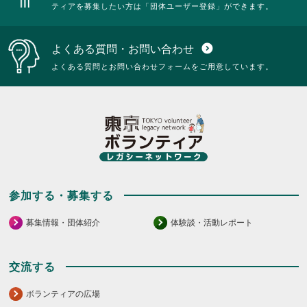
ティアを募集したい方は「団体ユーザー登録」ができます。
よくある質問・お問い合わせ
expand_circle_down
よくある質問とお問い合わせフォームをご用意しています。
参加する・募集する
募集情報・団体紹介
体験談・活動レポート
交流する
ボランティアの広場