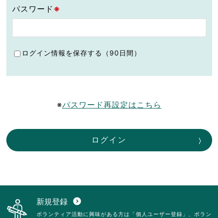
パスワード
※
ログイン情報を保存する（90日間）
※
パスワード再設定はこちら
ログイン
新規登録
expand_circle_down
ボランティア活動に興味がある方は「個人ユーザー登録」、ボラン