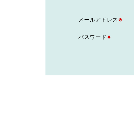
東京2020大会の軌跡
メールアドレス
※
シティキャスト
VLNポイントとは
おもてなし語学ボランティ
パスワード
※