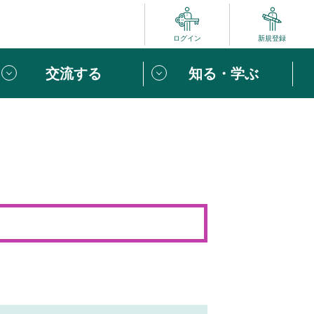
ログイン
新規登録
交流する
知る・学ぶ
ポート
い方は
「団体ユーザー登録」
へ！
ビュー
じめての方へ
めの一歩
心がけたい６つのこと
りなボランティアをチェック！