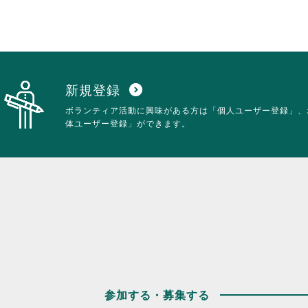
新規登録
expand_circle_down
ボランティア活動に興味がある方は「個人ユーザー登録」、
体ユーザー登録」ができます。
参加する・募集する