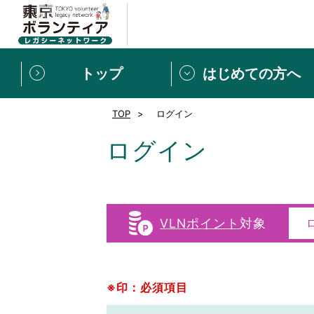
トップ
はじめての方へ
TOP
ログイン
募集情報
[個人] 体験談
ボランティアの広場
新着記事一覧
ログイン
新規登録
ボランティア
東京ボランティアレガ
VLNポイント
対象
もっと知りたい！VLNでで
※印：必須項目