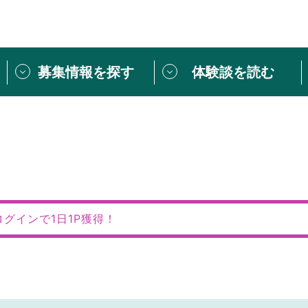
募集情報を探す
体験談を読む
団体紹介
[団体] 活動レ
VLNカフェ
読み物記事
をしたい方は
「個人ユーザー登録」
・
ボランティアを募集した
トピックス
スペシャルインタ
シーネットワークとは
ボランティアは
ログインで1日1P獲得！
ボランティアはじ
きること
ボランティアで
活動のヒント
あなたにぴった