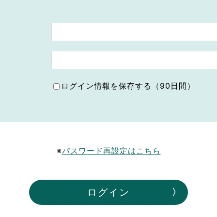
ボランティア みん
ボランティア関
中高生が参加で
ア
ログイン情報を保存する（90日間）
※
パスワード再設定はこちら
ログイン