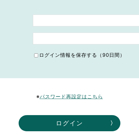
ボランティア みん
ボランティア関
中高生が参加で
ア
ログイン情報を保存する（90日間）
※
パスワード再設定はこちら
ログイン