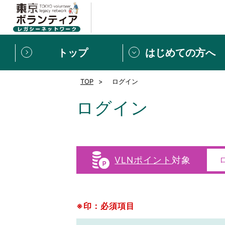
トップ
はじめての方へ
TOP
ログイン
募集情報
[個人] 体験談
ボランティアの広場
新着記事一覧
ログイン
新規登録
ボランティア
東京ボランティアレガ
VLNポイント
対象
もっと知りたい！VLNでで
※印：必須項目