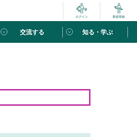
ログイン
新規登録
交流する
知る・学ぶ
ポート
い方は
「団体ユーザー登録」
へ！
ビュー
じめての方へ
めの一歩
心がけたい６つのこと
りなボランティアをチェック！