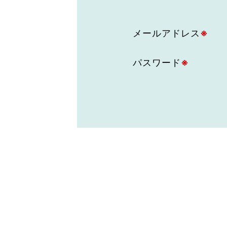
東京2020大会の軌跡
メールアドレス
※
シティキャスト
VLNポイントとは
おもてなし語学ボランティ
パスワード
※