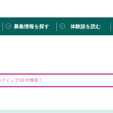
募集情報を探す
体験談を読む
団体紹介
[団体] 活動レ
VLNカフェ
読み物記事
をしたい方は
「個人ユーザー登録」
・
ボランティアを募集した
トピックス
スペシャルインタ
シーネットワークとは
ボランティアは
ログインで1日1P獲得！
ボランティアはじ
きること
ボランティアで
活動のヒント
あなたにぴった