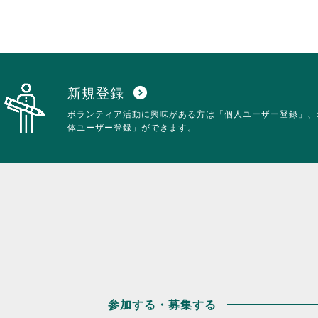
新規登録
expand_circle_down
ボランティア活動に興味がある方は「個人ユーザー登録」、
体ユーザー登録」ができます。
参加する・募集する