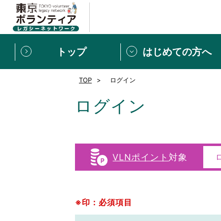
トップ
はじめての方へ
TOP
ログイン
募集情報
[個人] 体験談
ボランティアの広場
新着記事一覧
ログイン
新規登録
ボランティア
東京ボランティアレガ
VLNポイント
対象
もっと知りたい！VLNでで
※印：必須項目