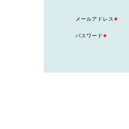
東京2020大会の軌跡
メールアドレス
※
シティキャスト
VLNポイントとは
おもてなし語学ボランティ
パスワード
※