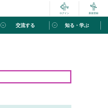
ログイン
新規登録
交流する
知る・学ぶ
ポート
い方は
「団体ユーザー登録」
へ！
ビュー
じめての方へ
めの一歩
心がけたい６つのこと
りなボランティアをチェック！