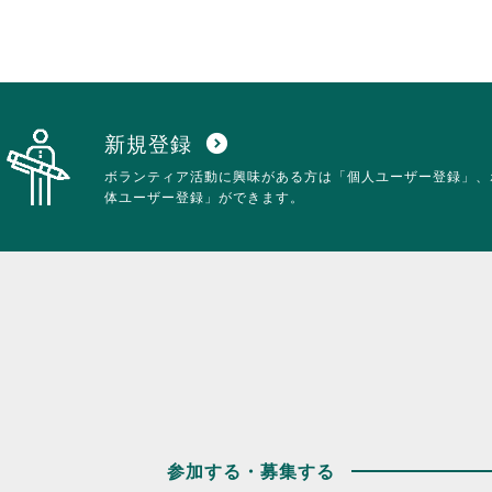
新規登録
expand_circle_down
ボランティア活動に興味がある方は「個人ユーザー登録」、
体ユーザー登録」ができます。
参加する・募集する