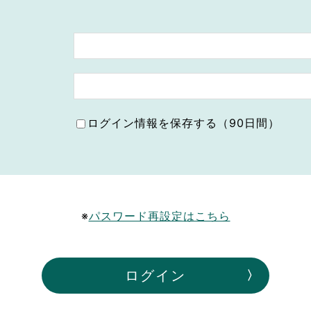
ボランティア みん
ボランティア関
中高生が参加で
ア
ログイン情報を保存する（90日間）
※
パスワード再設定はこちら
ログイン