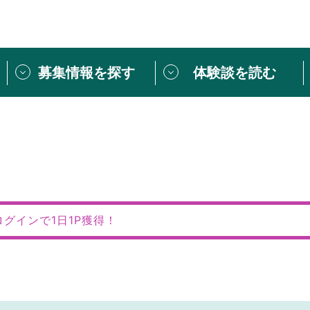
募集情報を探す
体験談を読む
団体紹介
[団体] 活動レ
VLNカフェ
読み物記事
をしたい方は
「個人ユーザー登録」
・
ボランティアを募集した
トピックス
スペシャルインタ
シーネットワークとは
ボランティアは
ログインで1日1P獲得！
ボランティアはじ
きること
ボランティアで
活動のヒント
あなたにぴった