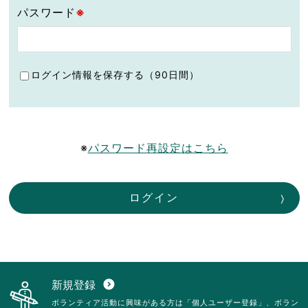
パスワード
※
ログイン情報を保存する（90日間）
※
パスワード再設定はこちら
ログイン
新規登録
expand_circle_down
ボランティア活動に興味がある方は「個人ユーザー登録」、ボラン