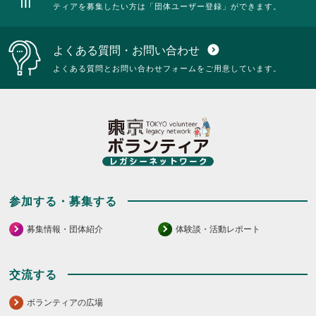
ティアを募集したい方は「団体ユーザー登録」ができます。
よくある質問・お問い合わせ
expand_circle_down
よくある質問とお問い合わせフォームをご用意しています。
参加する・募集する
募集情報・団体紹介
体験談・活動レポート
交流する
ボランティアの広場